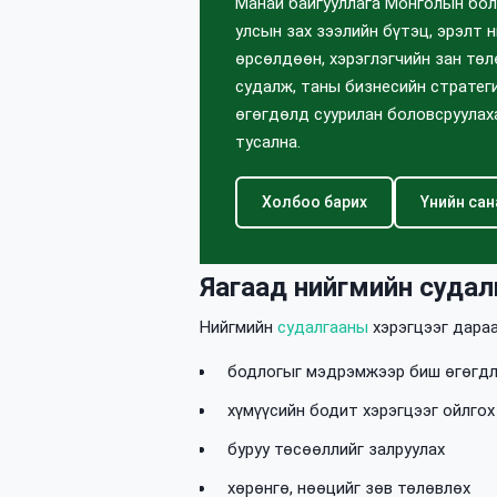
Манай байгууллага Монголын бо
улсын зах зээлийн бүтэц, эрэлт н
өрсөлдөөн, хэрэглэгчийн зан төл
судалж, таны бизнесийн стратег
өгөгдөлд суурилан боловсруулах
тусална.
Холбоо барих
Үнийн сан
Яагаад нийгмийн судал
Нийгмийн
судалгааны
хэрэгцээг дара
бодлогыг мэдрэмжээр биш өгөгдл
хүмүүсийн бодит хэрэгцээг ойлгох
буруу төсөөллийг залруулах
хөрөнгө, нөөцийг зөв төлөвлөх