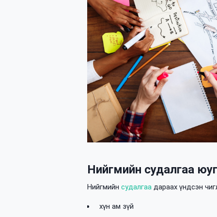
Нийгмийн судалгаа юуг
Нийгмийн
судалгаа
дараах үндсэн чиг
хүн ам зүй