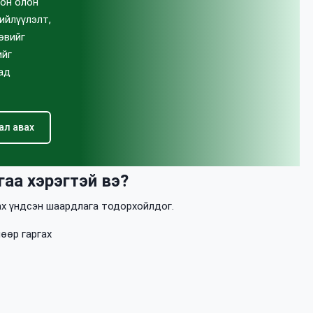
лон олон
ийлүүлэлт,
өвийг
ийг
ад
ал авах
гаа хэрэгтэй вэ?
ах үндсэн шаардлага тодорхойлдог.
өөр гаргах