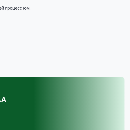
эй процесс юм.
АА