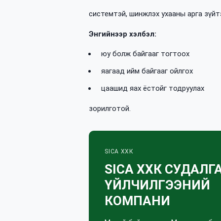
системтэй, шинжлэх ухааны арга зүйт
Энгийнээр хэлбэл:
юу болж байгааг тогтоох
яагаад ийм байгааг ойлгох
цаашид яах ёстойг тодруулах
зорилготой.
SICA ХХК
SICA ХХК СУДАЛГ
ҮЙЛЧИЛГЭЭНИЙ
КОМПАНИ