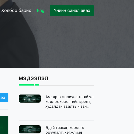
Холбоо барих
Eng
Үнийн санал авах
МЭДЭЭЛЭЛ
Амьдрах зориулалттай үл
эх
хөдлөх хөрөнгийн эрэлт,
худалдан авалтын зан
төлөвийн судалгаа
Эдийн засаг, хөрөнгө
оруулалт, хөгжлийн