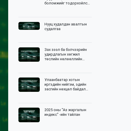
боломжийг тодорхойлсон
стратегийн судалгаа
Нууц худалдан авалтын
судалгаа
Зах зээл ба бэлчээрийн
удирдлагын хөгжил
төслийн нөлөөллийн
үнэлгээний судалгаа
Улаанбаатар хотын
иргэдийн нийгэм, эдийн
засгийн нөхцөл байдал
болон улс төрийн
хандлагыг
тодорхойлоход
шаардлагатай мэдээлэл
2025 оны "Аз жаргалын
цуглуулалтын зөвлөх
индекс" -ийн тайлан
үйлчилгээ