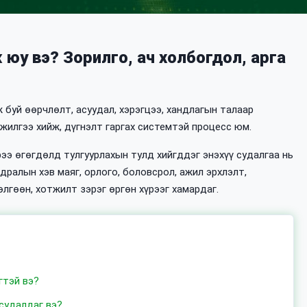
 юу вэ? Зорилго, ач холбогдол, арга
 буй өөрчлөлт, асуудал, хэрэгцээ, хандлагын талаар
жилгээ хийж, дүгнэлт гаргах системтэй процесс юм.
э өгөгдөлд тулгуурлахын тулд хийгддэг энэхүү судалгаа нь
дралын хэв маяг, орлого, боловсрол, ажил эрхлэлт,
лгөөн, хотжилт зэрэг өргөн хүрээг хамардаг.
гтэй вэ?
судалдаг вэ?