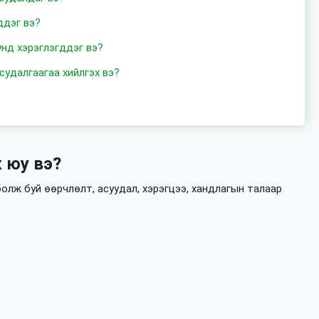
ддэг вэ?
унд хэрэглэгддэг вэ?
судалгаагаа хийлгэх вэ?
 юу вэ?
олж буй өөрчлөлт, асуудал, хэрэгцээ, хандлагын талаар