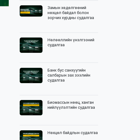
Замын хөдөлгөөний
нөхцөл байдал болон
зорчих хурдны судалгаа
Нөлөөллийн үнэлгээний
судалгаа
Банк бус санхүүгийн
салбарын зах зээлийн
судалгаа
Биомассын нөөц, ханган
нийлүүлэлтийн судалгаа
Нөхцөл байдлын судалгаа