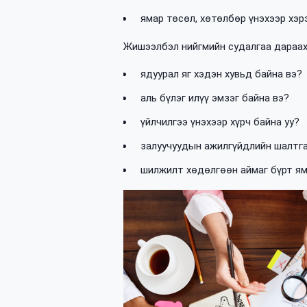
ямар төсөл, хөтөлбөр үнэхээр хэр
Жишээлбэл нийгмийн судалгаа дараах
ядуурал яг хэдэн хувьд байна вэ?
аль бүлэг илүү эмзэг байна вэ?
үйлчилгээ үнэхээр хүрч байна уу?
залуучуудын ажилгүйдлийн шалтга
шилжилт хөдөлгөөн аймаг бүрт ям