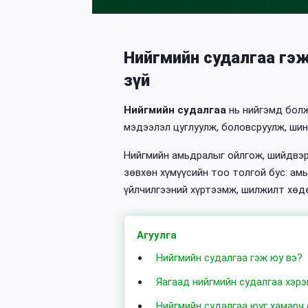
Нийгмийн судалгаа гэж
зүй
Нийгмийн судалгаа
нь нийгэмд болж
мэдээлэл цуглуулж, боловсруулж, шин
Нийгмийн амьдралыг ойлгож, шийдвэрэ
зөвхөн хүмүүсийн тоо толгой бус: амь
үйлчилгээний хүртээмж, шилжилт хөдө
Агуулга
Нийгмийн судалгаа гэж юу вэ?
Яагаад нийгмийн судалгаа хэрэ
Нийгмийн судалгаа юуг хамарч 