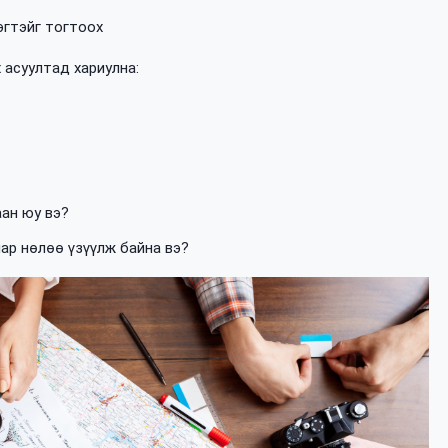
эгтэйг тогтоох
 асуултад хариулна:
ан юу вэ?
ар нөлөө үзүүлж байна вэ?