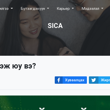
илгээ
Бүтээгдэхүүн
Карьер
Мэдээлэл
SICA
эж юу вэ?
Хуваалцах
Жирг