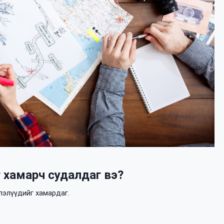
 хамарч судалдаг вэ?
лэлүүдийг хамардаг.