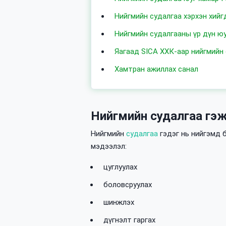
Нийгмийн судалгаа хэрхэн хийг
Нийгмийн судалгааны үр дүн ю
Яагаад SICA ХХК-аар нийгмийн 
Хамтран ажиллах санал
Нийгмийн судалгаа гэж
Нийгмийн
судалгаа
гэдэг нь нийгэмд б
мэдээлэл:
цуглуулах
боловсруулах
шинжлэх
дүгнэлт гаргах