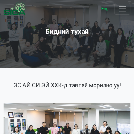
Eng
Бидний тухай
ЭС АЙ СИ ЭЙ ХХК-д тавтай морилно уу!