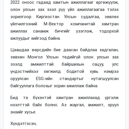
2022 оноос гадаад хамтын ажиллагааг өргөжүүлж,
олон улсын зах зээл рүү үйл ажиллагаагаа тэлэх
зорилгоор Киргизстан Улсын судалгаа, зөвлөх
үйлчилгээний М-Вектор компанитай хамтран
ажиллах санамж бичгийг үзэглэж, тодорхой
ажлуудыг хийгээд байна.
Цаашдаа өөрсдийн бие даасан байдлаа хадгалан,
зөвхөн Монгол Улсын төдийгүй олон улсын зах
зээлд амжилттай байршихын сацуу, улс
үндэстнийхээ хөгжилд бодитой хувь нэмрээ
оруулсан ESG-ийн стандартыг нутагшуулсан
байгууллага болохыг зорин ажиллаж байна.
Бид та бүхэнтэй хамтран ажиллахад үргэлж
нээлттэй байх болно. Аз жаргал, амжилт, эрүүл
энхийг хүсье.
Хүндэтгэсэн,