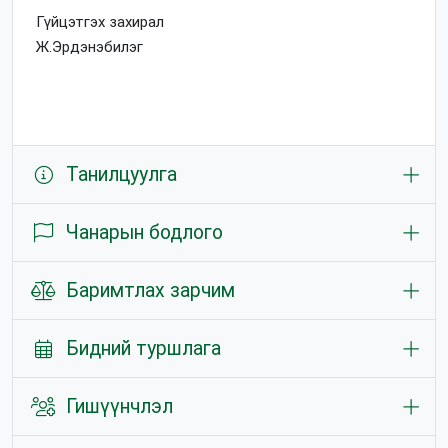
Гүйцэтгэх захирал
Ж.Эрдэнэбилэг
Танилцуулга
Чанарын бодлого
Баримтлах зарчим
Бидний туршлага
Гишүүнчлэл