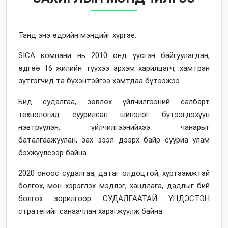
Танд энэ өдрийн мэндийг хүргэе.
SICA компани нь 2010 онд үүсгэн байгуулагдан,
өдгөө 16 жилийн түүхээ эрхэм харилцагч, хамтран
зүтгэгчид та бүхэнтэйгээ хамтдаа бүтээжээ.
Бид судалгаа, зөвлөх үйлчилгээний салбарт
технологид суурилсан шинэлэг бүтээгдэхүүн
нэвтрүүлэн, үйлчилгээнийхээ чанарыг
баталгаажуулан, зах зээл дээрх байр сууриа улам
бэхжүүлсээр байна.
2020 оноос судалгаа, датаг олдоцтой, хүртээмжтэй
болгох, мөн хэрэглэх мэдлэг, хандлага, дадлыг бий
болгох зорилгоор СУДАЛГААТАЙ ҮНДЭСТЭН
стратегийг санаачлан хэрэгжүүлж байна.