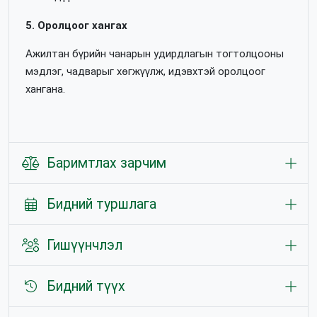
5. Оролцоог хангах
Ажилтан бүрийн чанарын удирдлагын тогтолцооны
мэдлэг, чадварыг хөгжүүлж, идэвхтэй оролцоог
хангана.
Баримтлах зарчим
Бидний туршлага
Гишүүнчлэл
Бидний түүх