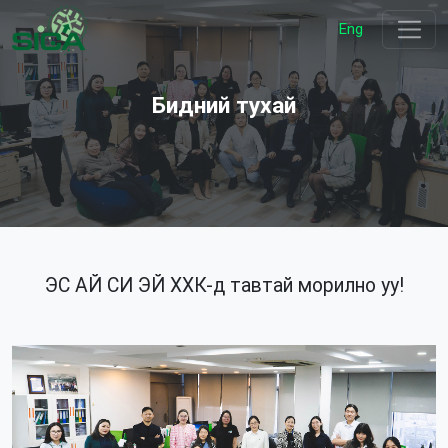
Eng
Бидний тухай
ЭС АЙ СИ ЭЙ ХХК-д тавтай морилно уу!