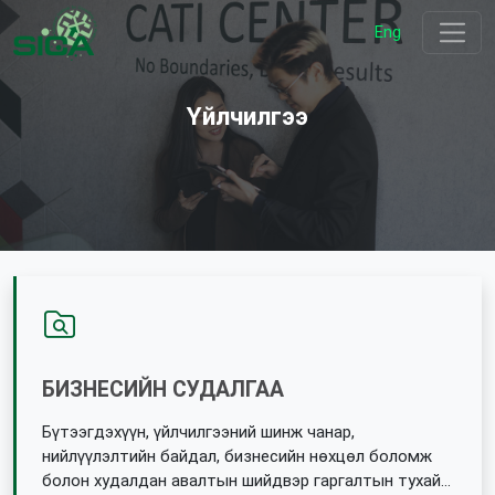
Eng
Үйлчилгээ
БИЗНЕСИЙН СУДАЛГАА
Бүтээгдэхүүн, үйлчилгээний шинж чанар,
нийлүүлэлтийн байдал, бизнесийн нөхцөл боломж
болон худалдан авалтын шийдвэр гаргалтын тухай