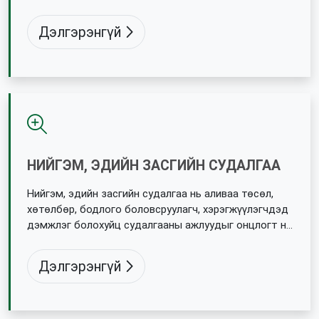
мэдээллийг цуглуулах тасралтгүй үйл ажиллагаа юм.
Дэлгэрэнгүй
НИЙГЭМ, ЭДИЙН ЗАСГИЙН СУДАЛГАА
Нийгэм, эдийн засгийн судалгаа нь аливаа төсөл,
хөтөлбөр, бодлого боловсруулагч, хэрэгжүүлэгчдэд
дэмжлэг болохуйц судалгааны ажлуудыг онцлогт нь
тохирсон орчин үеийн арга, аргачлалыг ашиглан
өргөн хүрээнд хийж гүйцэтгэдэг.
Дэлгэрэнгүй