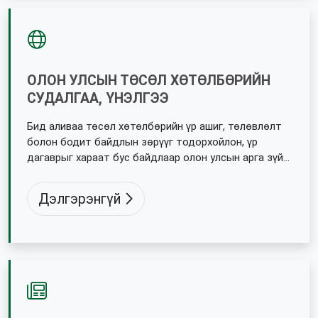
ОЛОН УЛСЫН ТӨСӨЛ ХӨТӨЛБӨРИЙН
СУДАЛГАА, ҮНЭЛГЭЭ
Бид аливаа төсөл хөтөлбөрийн үр ашиг, төлөвлөлт
болон бодит байдлын зөрүүг тодорхойлон, үр
дагаврыг хараат бус байдлаар олон улсын арга зүйд
нийцүүлэн үнэлдэг.
Дэлгэрэнгүй