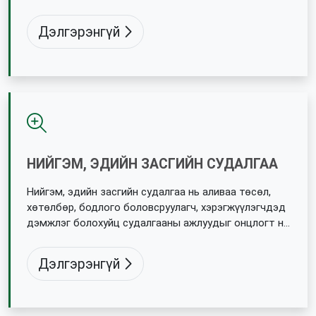
мэдээллийг цуглуулах тасралтгүй үйл ажиллагаа юм.
Дэлгэрэнгүй
НИЙГЭМ, ЭДИЙН ЗАСГИЙН СУДАЛГАА
Нийгэм, эдийн засгийн судалгаа нь аливаа төсөл,
хөтөлбөр, бодлого боловсруулагч, хэрэгжүүлэгчдэд
дэмжлэг болохуйц судалгааны ажлуудыг онцлогт нь
тохирсон орчин үеийн арга, аргачлалыг ашиглан
өргөн хүрээнд хийж гүйцэтгэдэг.
Дэлгэрэнгүй