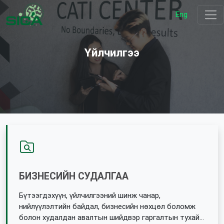
Eng
Үйлчилгээ
БИЗНЕСИЙН СУДАЛГАА
Бүтээгдэхүүн, үйлчилгээний шинж чанар,
нийлүүлэлтийн байдал, бизнесийн нөхцөл боломж
болон худалдан авалтын шийдвэр гаргалтын тухай