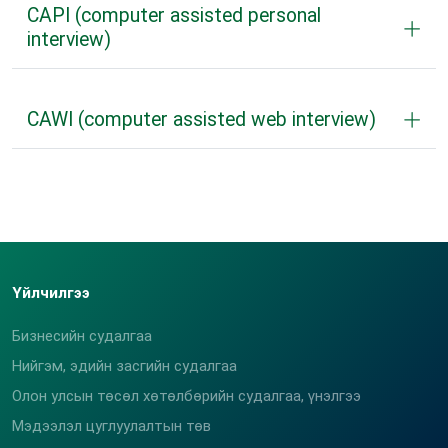
боловсруулах шинжилгээний аргуудад суралцан,
CAPI (computer assisted personal
анализ, дүн шинжилгээ хийх, тайлан бичих чадварт
interview)
суралцана.
CAWI (computer assisted web interview)
Үйлчилгээ
Бизнесийн судалгаа
Нийгэм, эдийн засгийн судалгаа
Олон улсын төсөл хөтөлбөрийн судалгаа, үнэлгээ
Мэдээлэл цуглуулалтын төв