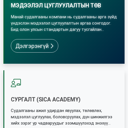
МЭДЭЭЛЭЛ ЦУГЛУУЛАЛТЫН ТӨВ
Манай судалгааны компани нь судалгааны арга зүйд
үндэслэн мэдээлэл цуглуулалтын аргаа сонгодог.
Бид олон улсын стандартын дагуу тусгайлан
тохижуулсан утсаар судалгаа авах төв болон
бүлгийн ярилцлагын өрөөтэй.
Дэлгэрэнгүй
СУРГАЛТ (SICA ACADEMY)
Судалгааны ажил удирдан явуулах, төлөвлөх,
мэдээлэл цуглуулах, боловсруулах, дүн шинжилгээ
хийх зэрэг ур чадваруудыг эзэмшүүлэхэд энэхүү