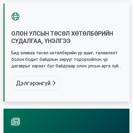
ОЛОН УЛСЫН ТӨСӨЛ ХӨТӨЛБӨРИЙН
СУДАЛГАА, ҮНЭЛГЭЭ
Бид аливаа төсөл хөтөлбөрийн үр ашиг, төлөвлөлт
болон бодит байдлын зөрүүг тодорхойлон, үр
дагаврыг хараат бус байдлаар олон улсын арга зүйд
нийцүүлэн үнэлдэг.
Дэлгэрэнгүй