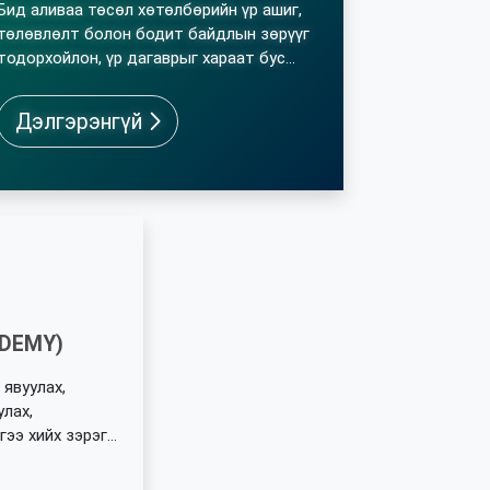
Бид аливаа төсөл хөтөлбөрийн үр ашиг,
төлөвлөлт болон бодит байдлын зөрүүг
тодорхойлон, үр дагаврыг хараат бус
байдлаар олон улсын арга зүйд
нийцүүлэн үнэлдэг.
Дэлгэрэнгүй
ADEMY)
явуулах,
улах,
гээ хийх зэрэг
эхэд энэхүү
. АЧ