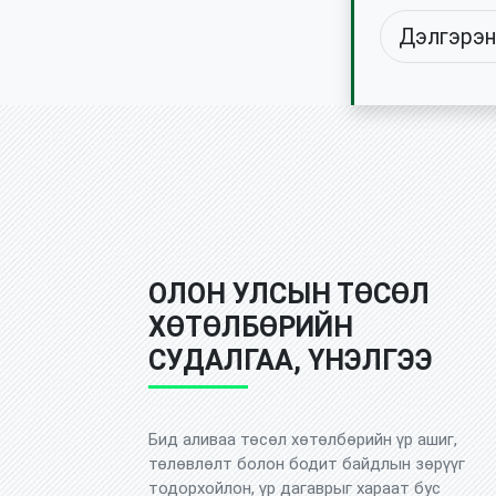
тусгайлан тох
Дэлгэрэн
авах төв боло
өрөөтэй.
ОЛОН УЛСЫН ТӨСӨЛ
ХӨТӨЛБӨРИЙН
СУДАЛГАА, ҮНЭЛГЭЭ
Бид аливаа төсөл хөтөлбөрийн үр ашиг,
төлөвлөлт болон бодит байдлын зөрүүг
тодорхойлон, үр дагаврыг хараат бус