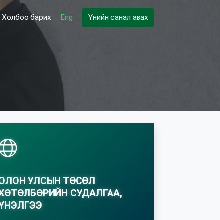
Холбоо барих
Eng
Үнийн санал авах
ОЛОН УЛСЫН ТӨСӨЛ
ХӨТӨЛБӨРИЙН СУДАЛГАА,
ҮНЭЛГЭЭ