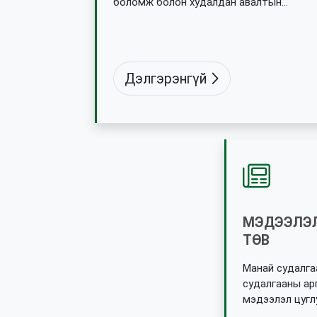
боломж болон худалдан авалтын
шийдвэр гаргалтын тухай мэдээллийг
цуглуулах тасралтгүй үйл ажиллагаа юм.
Дэлгэрэнгүй
МЭДЭЭЛЭЛ
ТӨВ
Манай судалга
судалгааны ар
мэдээлэл цугл
Бид олон улсы