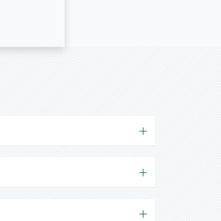
аа болон өөрт
влөж, бие даан
эд зайлшгүй
адварыг
гцээ
 хийлгэхэд
лгааны
хэрэглэхтэй
ургалтын үр
УРГАЛТЫН
а хэрэглэгчээ
олон зарим
 боломжтой.
 Сургалтад
хүсэлтэй хэн
ломжтой. Үүнд:
ий менежерүүд,
 менежерүүд,