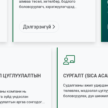
аливаа төсөл, хөтөлбөр, бодлого
боловсруулагч, хэрэгжүүлэгчдэд
дэмжлэг болохуйц судалгааны
ажлуудыг онцлогт нь тохирсон орчин
үеийн арга, аргачлалыг ашиглан өргөн
Дэлгэрэнгүй
хүрээнд хийж гүйцэтгэдэг.
 ЦУГЛУУЛАЛТЫН
СУРГАЛТ (SICA AC
Судалгааны ажил удирдан 
төлөвлөх, мэдээлэл цуглу
аны компани нь
боловсруулах, дүн шинжил
га зүйд үндэслэн
ур чадваруудыг эзэмшүүл
уулалтын аргаа сонгодог.
сургалтын зорилго оршино
н стандартын дагуу