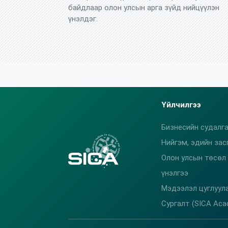
байдлаар олон улсын арга зүйд нийцүүлэн
үнэлдэг.
Үйлчилгээ
Бизнесийн судалг
Нийгэм, эдийн зас
Олон улсын төсөл 
үнэлгээ
Мэдээлэл цуглуул
Сургалт (SICA Aca