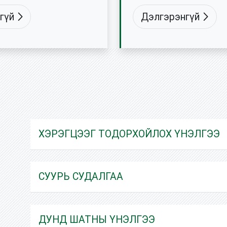
ХОЛБОГДОЛ Байгууллагад
ижуулсан утсаар судалгаа
гүй
Дэлгэрэнгүй
хэрэгцээт судалгааг төлө
н бүлгийн ярилцлагын
судалгаа, шинжилгээ хийх
хэрэгцээтэй мэдлэг, ур ч
эзэмшинэ. Мөн үүний зэрэ
судалгааны ажил захиалж
анхаарах асуудлууд, суда
мэдээллийг тайлж унших, 
холбоотой чадваруудыг с
дүнд олж авах болно. С
СЭДЭВ Судалгааны ерөнхий арга зүйн
“СУДЛААЧ” багц сургалт Т
ХЭРЭГЦЭЭГ ТОДОРХОЙЛОХ ҮНЭЛГЭЭ
судалсан уу? сургалт Та сургалтын
хөтөлбөрийг бүхлээр нь б
сэдвийг сонгон суралцах
СУРГАЛТАД ОРОЛЦОГЧИД
СУУРЬ СУДАЛГАА
судалгаа, шинжилгээ хийх 
бүхэн хамрагдах бүрэн бо
Байгууллагын дунд түвшн
ДУНД ШАТНЫ ҮНЭЛГЭЭ
Борлуулалт, маркетингийн