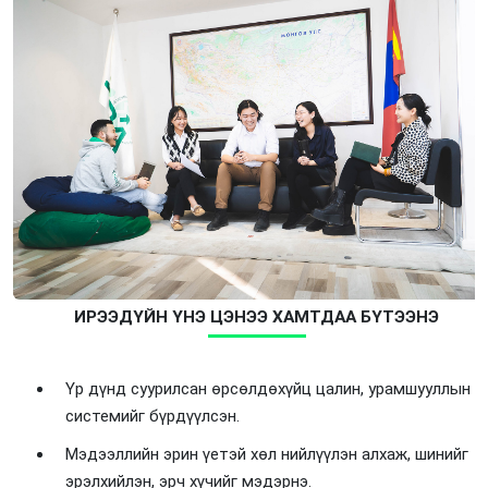
ИРЭЭДҮЙН ҮНЭ ЦЭНЭЭ ХАМТДАА БҮТЭЭНЭ
Үр дүнд суурилсан өрсөлдөхүйц цалин, урамшууллын
системийг бүрдүүлсэн.
Мэдээллийн эрин үетэй хөл нийлүүлэн алхаж, шинийг
эрэлхийлэн, эрч хүчийг мэдэрнэ.