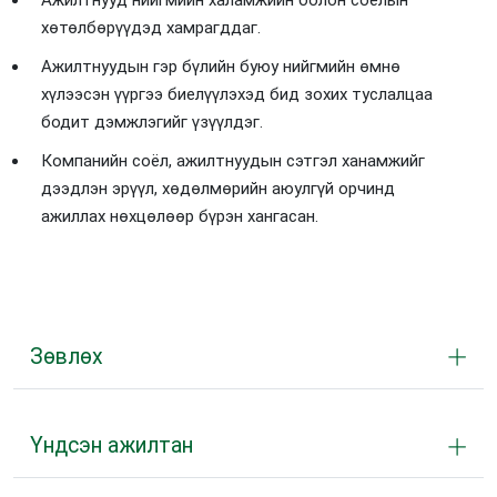
Ажилтнууд нийгмийн халамжийн болон соёлын
хөтөлбөрүүдэд хамрагддаг.
Ажилтнуудын гэр бүлийн буюу нийгмийн өмнө
хүлээсэн үүргээ биелүүлэхэд бид зохих туслалцаа
бодит дэмжлэгийг үзүүлдэг.
Компанийн соёл, ажилтнуудын сэтгэл ханамжийг
дээдлэн эрүүл, хөдөлмөрийн аюулгүй орчинд
ажиллах нөхцөлөөр бүрэн хангасан.
Зөвлөх
Үндсэн ажилтан