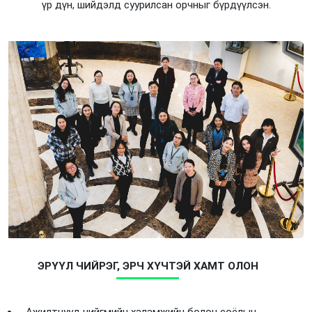
үр дүн, шийдэлд суурилсан орчныг бүрдүүлсэн.
ЭРҮҮЛ ЧИЙРЭГ, ЭРЧ ХҮЧТЭЙ ХАМТ ОЛОН