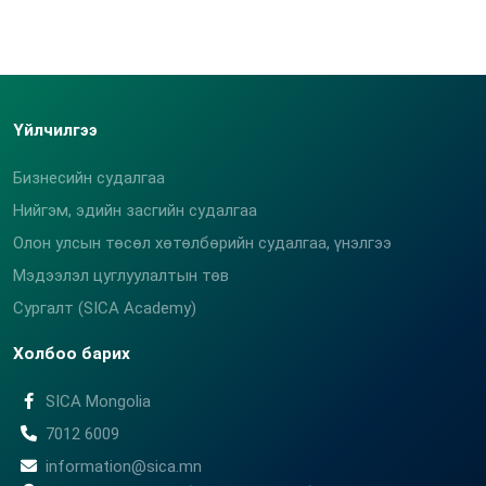
Үйлчилгээ
Бизнесийн судалгаа
Нийгэм, эдийн засгийн судалгаа
Олон улсын төсөл хөтөлбөрийн судалгаа, үнэлгээ
Мэдээлэл цуглуулалтын төв
Сургалт (SICA Academy)
Холбоо барих
SICA Mongolia
7012 6009
information@sica.mn