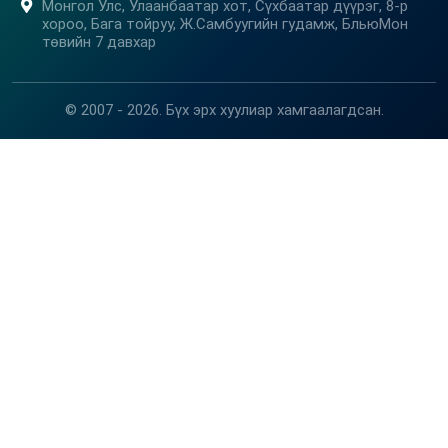
Монгол Улс, Улаанбаатар хот, Сүхбаатар дүүрэг, 8-р
хороо, Бага тойруу, Ж.Самбуугийн гудамж, БльюМон
төвийн 7 давхар
© 2007 - 2026. Бүх эрх хуулиар хамгаалагдсан.