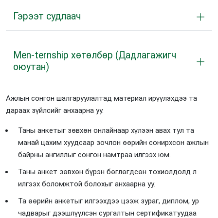
Гэрээт судлаач
Men-ternship хөтөлбөр (Дадлагажигч
оюутан)
Ажлын сонгон шалгаруулалтад материал ирүүлэхдээ та
дараах зүйлсийг анхаарна уу.
Таны анкетыг зөвхөн онлайнаар хүлээн авах тул та
манай цахим хуудсаар зочлон өөрийн сонирхсон ажлын
байрны ангиллыг сонгон намтраа илгээх юм.
Таны анкет зөвхөн бүрэн бөглөгдсөн тохиолдолд л
илгээх боломжтой болохыг анхаарна уу.
Та өөрийн анкетыг илгээхдээ цээж зураг, диплом, ур
чадварыг дээшлүүлсэн сургалтын сертификатуудаа