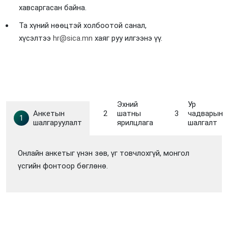
хавсаргасан байна.
Та хүний нөөцтэй холбоотой санал,
хүсэлтээ
hr@sica.mn
хаяг руу илгээнэ үү.
Эхний
Ур
Анкетын
2
шатны
3
чадварын
1
шалгаруулалт
ярилцлага
шалгалт
Онлайн анкетыг үнэн зөв, үг товчлохгүй, монгол
үсгийн фонтоор бөглөнө.