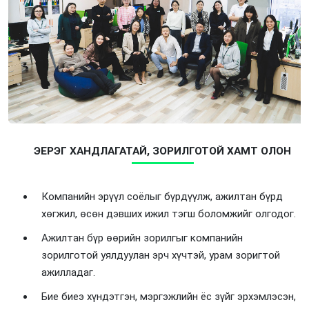
ЭЕРЭГ ХАНДЛАГАТАЙ, ЗОРИЛГОТОЙ ХАМТ ОЛОН
Компанийн эрүүл соёлыг бүрдүүлж, ажилтан бүрд
хөгжил, өсөн дэвших ижил тэгш боломжийг олгодог.
Ажилтан бүр өөрийн зорилгыг компанийн
зорилготой уялдуулан эрч хүчтэй, урам зоригтой
ажилладаг.
Бие биеэ хүндэтгэн, мэргэжлийн ёс зүйг эрхэмлэсэн,