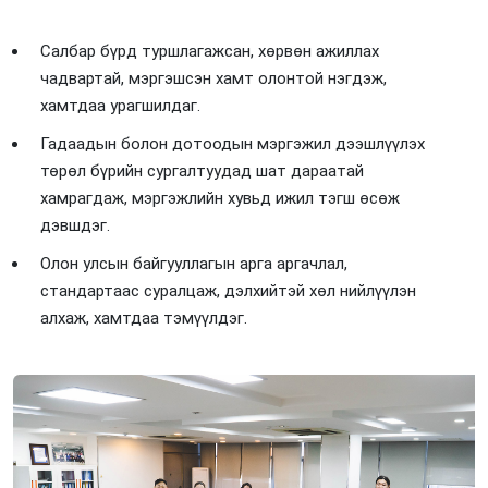
Салбар бүрд туршлагажсан, хөрвөн ажиллах
чадвартай, мэргэшсэн хамт олонтой нэгдэж,
хамтдаа урагшилдаг.
Гадаадын болон дотоодын мэргэжил дээшлүүлэх
төрөл бүрийн сургалтуудад шат дараатай
хамрагдаж, мэргэжлийн хувьд ижил тэгш өсөж
дэвшдэг.
Олон улсын байгууллагын арга аргачлал,
стандартаас суралцаж, дэлхийтэй хөл нийлүүлэн
алхаж, хамтдаа тэмүүлдэг.