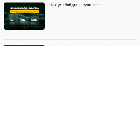
Нөхцөл байдлын судалгаа
Нийгмийн судалгаа гэж юу вэ?
Эрүүл мэндийн судалгаа
Агаарын бохирдол судалгаа