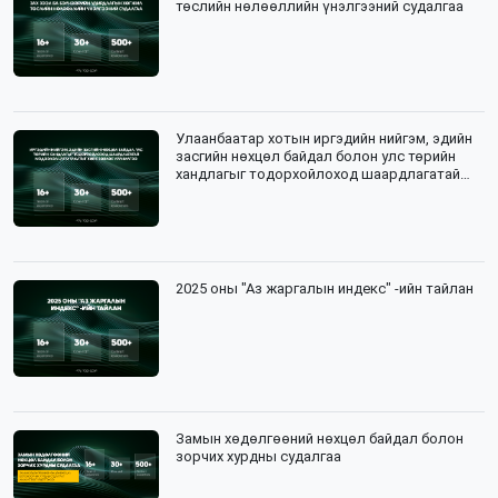
төслийн нөлөөллийн үнэлгээний судалгаа
Улаанбаатар хотын иргэдийн нийгэм, эдийн
засгийн нөхцөл байдал болон улс төрийн
хандлагыг тодорхойлоход шаардлагатай
мэдээлэл цуглуулалтын зөвлөх үйлчилгээ
2025 оны "Аз жаргалын индекс" -ийн тайлан
Замын хөдөлгөөний нөхцөл байдал болон
зорчих хурдны судалгаа