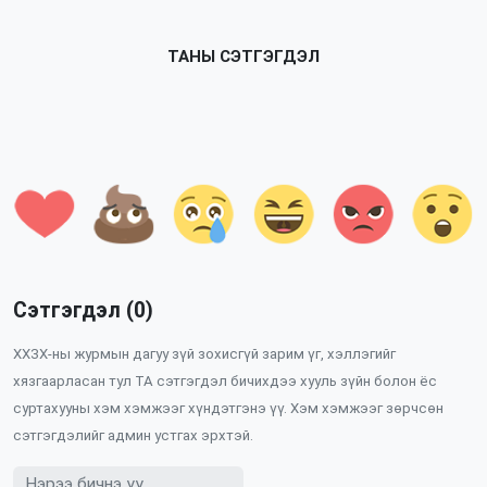
ТАНЫ СЭТГЭГДЭЛ
Сэтгэгдэл (0)
ХХЗХ-ны журмын дагуу зүй зохисгүй зарим үг, хэллэгийг
хязгаарласан тул ТА сэтгэгдэл бичихдээ хууль зүйн болон ёс
суртахууны хэм хэмжээг хүндэтгэнэ үү. Хэм хэмжээг зөрчсөн
сэтгэгдэлийг админ устгах эрхтэй.