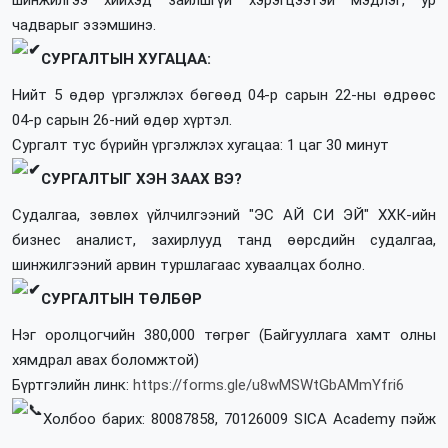
чадварыг эзэмшинэ.
СУРГАЛТЫН ХУГАЦАА:
Нийт 5 өдөр үргэлжлэх бөгөөд 04-р сарын 22-ны өдрөөс
04-р сарын 26-ний өдөр хүртэл.
Сургалт тус бүрийн үргэлжлэх хугацаа: 1 цаг 30 минут
СУРГАЛТЫГ ХЭН ЗААХ ВЭ?
Судалгаа, зөвлөх үйлчилгээний "ЭС АЙ СИ ЭЙ" ХХК-ийн
бизнес аналист, захирлууд танд өөрсдийн судалгаа,
шинжилгээний арвин туршлагаас хуваалцах болно.
СУРГАЛТЫН ТӨЛБӨР
Нэг оролцогчийн 380,000 төгрөг (Байгууллага хамт олны
хямдрал авах боломжтой)
Бүртгэлийн линк:
https://forms.gle/u8wMSWtGbAMmYfri6
Холбоо барих: 80087858, 70126009 SICA Academy пэйж