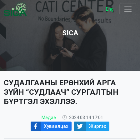
Eng
SICA
СУДАЛГААНЫ ЕРӨНХИЙ АРГА
ЗҮЙН “СУДЛААЧ” СУРГАЛТЫН
БҮРТГЭЛ ЭХЭЛЛЭЭ.
Мэдээ
2024.03.14 17:01
Хуваалцах
Жиргэх