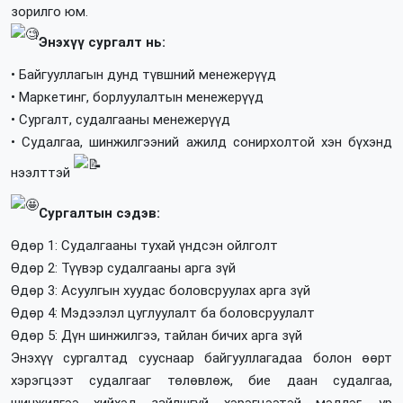
зорилго юм.
Энэхүү сургалт нь:
• Байгууллагын дунд түвшний менежерүүд
• Маркетинг, борлуулалтын менежерүүд
• Сургалт, судалгааны менежерүүд
• Судалгаа, шинжилгээний ажилд сонирхолтой хэн бүхэнд
нээлттэй
Сургалтын сэдэв:
Өдөр 1: Судалгааны тухай үндсэн ойлголт
Өдөр 2: Түүвэр судалгааны арга зүй
Өдөр 3: Асуулгын хуудас боловсруулах арга зүй
Өдөр 4: Мэдээлэл цуглуулалт ба боловсруулалт
Өдөр 5: Дүн шинжилгээ, тайлан бичих арга зүй
Энэхүү сургалтад сууснаар байгууллагадаа болон өөрт
хэрэгцээт судалгааг төлөвлөж, бие даан судалгаа,
шинжилгээ хийхэд зайлшгүй хэрэгцээтэй мэдлэг, ур