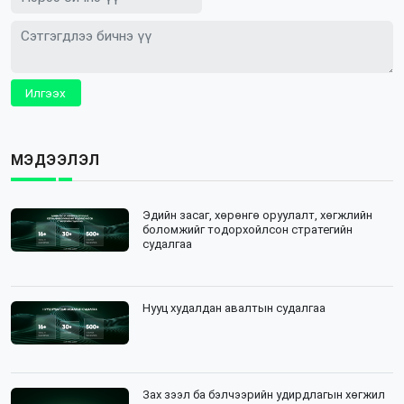
Илгээх
МЭДЭЭЛЭЛ
Эдийн засаг, хөрөнгө оруулалт, хөгжлийн
боломжийг тодорхойлсон стратегийн
судалгаа
Нууц худалдан авалтын судалгаа
Зах зээл ба бэлчээрийн удирдлагын хөгжил