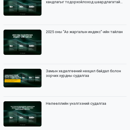
хандлагыг тодорхойлоход шаардлагатай
мэдээлэл цуглуулалтын зөвлөх үйлчилгээ
2025 оны "Аз жаргалын индекс"-ийн тайлан
Замын хөдөлгөөний нөхцөл байдал болон
зорчих хурдны судалгаа
Нөлөөллийн үнэлгээний судалгаа