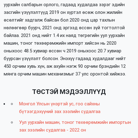
уурхайн салбарын орлого, гадаад худалдаа зэрэг эдийн
засгийн үзүүлэлтүүд 2019 он хүртэл өсөж олон жилийн
өсөлтийг хадгалж байсан бол 2020 онд цар тахлын
нөлөөгөөр буурч, 2021 онд эргээд өссөн зүй тогтолтой
байлаа. 2021 онд нийт 1.4 их наяд төгрөгийн уул уурхайн
машин, тоног төхөөрөмжийн импорт хийсэн нь 2020
оныхоос 48.5 хувиар өссөн ч 2019 оныхоос 20.7 хувиар
буурсан үзүүлэлт болсон. Энэхүү гадаад худалдааг нийт
450 орчим хувь хүн, аж ахуйн нэгж 90 орчим брэндийн 12
мянга орчим машин механизмыг 37 улс оронтой хийжээ.
ТӨСТЭЙ МЭДЭЭЛЛҮҮД
Монгол Улсын үнэртэй ус, гоо сайхны
бүтээгдэхүүний зах зээлийн судалгаа
Уул уурхайн машин, тоног төхөөрөмжийн импортын
зах зээлийн судалгаа - 2022 он