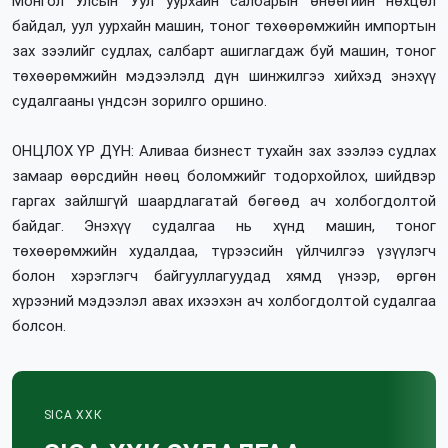
Монгол Улсын Уул уурхайн салбарын өнөөгийн нөхцөл
байдал, уул уурхайн машин, тоног төхөөрөмжийн импортын
зах зээлийг судлах, салбарт ашиглагдаж буй машин, тоног
төхөөрөмжийн мэдээлэлд дүн шинжилгээ хийхэд энэхүү
судалгааны үндсэн зорилго оршино.
ОНЦЛОХ ҮР ДҮН: Аливаа бизнест тухайн зах зээлээ судлах
замаар өөрсдийн нөөц боломжийг тодорхойлох, шийдвэр
гаргах зайлшгүй шаардлагатай бөгөөд ач холбогдолтой
байдаг. Энэхүү судалгаа нь хүнд машин, тоног
төхөөрөмжийн худалдаа, түрээсийн үйлчилгээ үзүүлэгч
болон хэрэглэгч байгууллагуудад хямд үнээр, өргөн
хүрээний мэдээлэл авах ихээхэн ач холбогдолтой судалгаа
болсон.
SICA ХХК