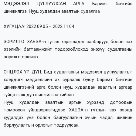
МЭДЭЭЛЭЛ ЦУГЛУУЛСАН АРГА: Баримт бичгийн
шинжилгээ, Нууц худалдан авалтын
судалгаа
ХУГАЦАА: 2022.09.05 – 2022.11.04
ЗОРИЛГО: ХАБЭА-н гутал хэрэглэдэг салбарууд болон зах
зээлийн багтаамжийг тодорхойлоход энэхүү судалгааны
зорилго оршино.
ОНЦЛОХ ҮР ДҮН: Бид
судалгааны
мэдээлэл цуглуулалтыг
хоёрдогч мэдээллийн эх сурвалж буюу баримт бичгийн
шинжилгээний арга болон нууц худалдан авалтын аргаар
гүйцэтгэж дүн шинжилгээ хийсэн.
Нууц худалдан авалтын аргын хүрээнд дотоодын
томоохон үйлдвэрлэгчдээс ХАБЭА-н гутлын зах зээлд
худалдах үнэ болон байгууллагын хүчин чадал, жилийн
борлуулалтын орлогыг тодруулсан.