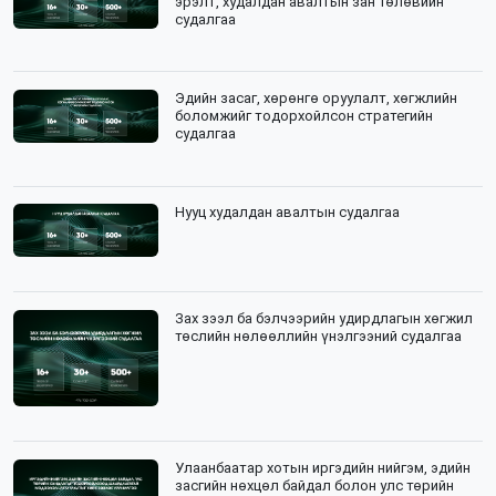
эрэлт, худалдан авалтын зан төлөвийн
судалгаа
Эдийн засаг, хөрөнгө оруулалт, хөгжлийн
боломжийг тодорхойлсон стратегийн
судалгаа
Нууц худалдан авалтын судалгаа
Зах зээл ба бэлчээрийн удирдлагын хөгжил
төслийн нөлөөллийн үнэлгээний судалгаа
Улаанбаатар хотын иргэдийн нийгэм, эдийн
засгийн нөхцөл байдал болон улс төрийн