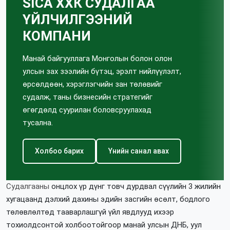
SICA ХХК СУДАЛГАА
ҮЙЛЧИЛГЭЭНИЙ
КОМПАНИ
Манай байгууллага Монголын болон олон
улсын зах зээлийн бүтэц, эрэлт нийлүүлэлт,
өрсөлдөөн, хэрэглэгчийн зан төлөвийг
судалж, таны бизнесийн стратегийг
өгөгдөлд суурилан боловсруулахад
тусална.
Холбоо барих
Үнийн санал авах
Судалгааны
онцлох үр дүнг товч дурдвал сүүлийн 3 жилийн
хугацаанд дэлхий дахины эдийн засгийн өсөлт, бодлого
төлөвлөлтөд тааварлашгүй үйл явдлууд ихээр
тохиолдсонтой холбоотойгоор манай улсын ДНБ, уул