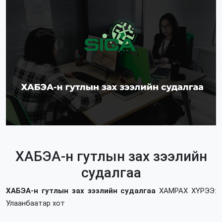
ХАБЭА-н гутлын зах зээлийн
судалгаа
ХАБЭА-н гутлын зах зээлийн судалгаа
ХАМРАХ ХҮРЭЭ:
Улаанбаатар хот