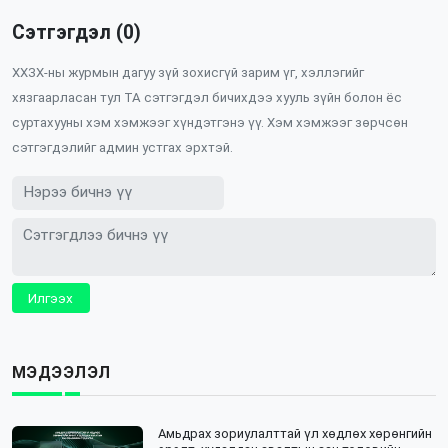
Сэтгэгдэл (0)
ХХЗХ-ны журмын дагуу зүй зохисгүй зарим үг, хэллэгийг
хязгаарласан тул ТА сэтгэгдэл бичихдээ хууль зүйн болон ёс
суртахууны хэм хэмжээг хүндэтгэнэ үү. Хэм хэмжээг зөрчсөн
сэтгэгдэлийг админ устгах эрхтэй.
Илгээх
МЭДЭЭЛЭЛ
Амьдрах зориулалттай үл хөдлөх хөрөнгийн