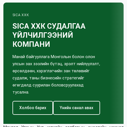
SICA ХХК
SICA ХХК СУДАЛГАА
ҮЙЛЧИЛГЭЭНИЙ
КОМПАНИ
Манай байгууллага Монголын болон олон
улсын зах зээлийн бүтэц, эрэлт нийлүүлэлт,
өрсөлдөөн, хэрэглэгчийн зан төлөвийг
судалж, таны бизнесийн стратегийг
өгөгдөлд суурилан боловсруулахад
тусална.
Холбоо барих
Үнийн санал авах