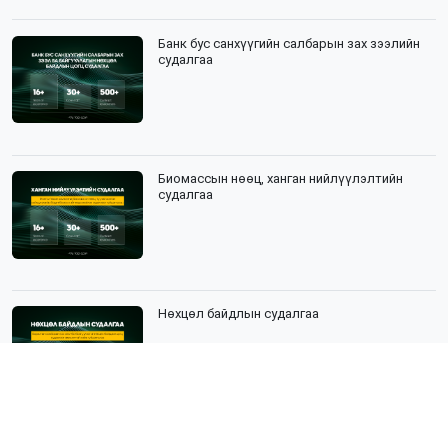
Банк бус санхүүгийн салбарын зах зээлийн
судалгаа
Биомассын нөөц, ханган нийлүүлэлтийн
судалгаа
Нөхцөл байдлын судалгаа