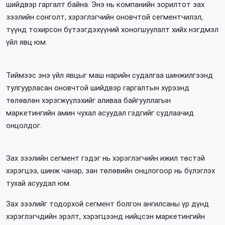
шийдвэр гаргалт байна. Энэ нь компанийн зорилтот зах
зээлийн сонголт, хэрэглэгчийн оновчтой сегментчилэл,
түүнд тохирсон бүтээгдэхүүний хоногшуулалт хийх нэгдмэл
үйл явц юм.
Тиймээс энэ үйл явцыг маш нарийн судалгаа шинжилгээнд
тулгуурласан оновчтой шийдвэр гаргалтын хүрээнд
төлөвлөн хэрэгжүүлэхийг аливаа байгууллагын
маркетингийн амин чухал асуудал гэдгийг судлаачид
онцолдог.
Зах зээлийн сегмент гэдэг нь хэрэглэгчийн ижил төстэй
хэрэгцээ, шинж чанар, зан төлөвийн онцлогоор нь бүлэглэх
тухай асуудал юм.
Зах зээлийг тодорхой сегмент болгон ангилсаны үр дүнд
хэрэглэгчдийн эрэлт, хэрэгцээнд нийцсэн маркетингийн