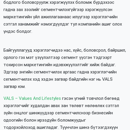
бодлого боловсруулж хэрэгжүүлэх боломж бүрдэхээс
гадна зах зээлийг сегментчилэхгүйгээр хэрэгжүүлсэн
маркетингийн үйл ажиллагаанаас илүүгээр хэрэглэгчийн
сэтгэл ханамжийг нэмэгдүүлдэг тул компанийн ашиг олох
үндэс болдог.
Байгууллагууд хэрэглэгчидээ нас, хүйс, боловсрол, байршил,
орлого гэх мэт үзүүлэлтээр сегмент үүсгэн тэдгээрт
тохирсон маркетингийн идэвхжүүлэлтийг хийж байдаг.
Эдгээр энгийн сегментчилэх аргаас гадна хэрэглэгчийн
сегментчилэх хэд хэдэн загвар байдгийн нэг нь VALS
загвар юм.
VALS – Values And Lifestyles
гэсэн үгний товчлол бөгөөд
хэрэглэгчийг худалдан авах зан төлөвт нөлөөлөх сэтгэл
зүйн онцлог шинжүүдээр сегментчилснээр бизнесийн
одоогийн болон ирээдүйн боломжуудыг
тодорхойлоход ашигладаг. Түүнчлэн шинэ бүтээгдэхүүн