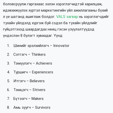
боловсруулж гаргахаас эхлэн хэрэглэгчидтэй харилцаж,
идэвхижүүлэх хүртэл маркетингийн үйл ажиллагааны бүхий
л үе шатанд ашиглаж болдог.
VALS загвар
нь хэрэглэгчдийг
тухайн үйлдэлд хүргэж буй сэдэл ба тухайн үйлдлийг
гүйцэтгэхэд шаардагдах нөөц гэсэн үзүүлэлтүүдэд
үндэслэн 8 бүлэгт хуваадаг. Үүнд:
Шинийг эрэлхийлэгч – Innovator
Сэтгэгч – Thinkers
Тэмүүлэгч – Achievers
Туршигч – Experiencers
Итгэгч – Believers
Тэмцэгч – Strivers
Бүтээгч – Makers
Амь зуугч – Survivors