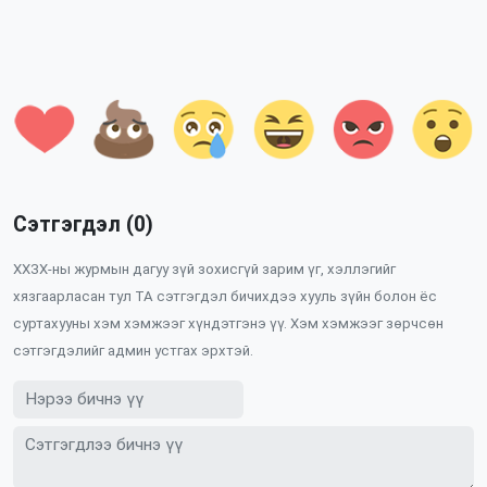
Сэтгэгдэл (0)
ХХЗХ-ны журмын дагуу зүй зохисгүй зарим үг, хэллэгийг
хязгаарласан тул ТА сэтгэгдэл бичихдээ хууль зүйн болон ёс
суртахууны хэм хэмжээг хүндэтгэнэ үү. Хэм хэмжээг зөрчсөн
сэтгэгдэлийг админ устгах эрхтэй.