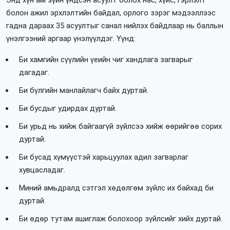
Энд хүн ам зүйн үндсэн асуулт болох нас, хүйс, гэрлэлт
болон ажил эрхлэлтийн байдал, орлого зэрэг мэдээллээс
гадна дараах 35 асуултыг санал нийлэх байдлаар нь баллын
үнэлгээний аргаар үнэлүүлдэг. Үүнд:
Би хамгийн сүүлийн үеийн чиг хандлага загварыг
дагадаг.
Би бүлгийн манлайлагч байх дуртай.
Би бусдыг удирдах дуртай.
Би урьд нь хийж байгаагүй зүйлсээ хийж өөрийгөө сорих
дуртай.
Би бусад хүмүүстэй харьцуулах адил загварлаг
хувцасладаг.
Миний амьдралд сэтгэл хөдөлгөм зүйлс их байхад би
дуртай.
Би өдөр тутам ашиглаж болохоор зүйлсийг хийх дуртай.