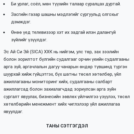
Би урлаг, соёл, мөн түүхийн талаар суралцах дуртай.
Засгийн газар шашны мэдлэгийг сургуульд олгохыг
дэмждэг.
Өнөө үед телевизээр хэт их задгай илэн далангүй
зүйлийг үзүүлдэг.
Эс Ай Си Эй (SICA) ХХК нь нийгэм, улс төр, зах зээлийн
болон зорилтот бүлгийн судалгааг орчин үеийн судалгааны
арга зүй, аргачлалын дагуу чанарын өндөр түвшинд түргэн
шуурхай хийж гүйцэтгэх, бүх шатны төсөл хөтөлбөр, үйл
ажиллагааны мониторинг хийх, судалгааны салбарт
ажиллагсад болон захиалагчдад зориулсан арга зүйн
сургалт явуулах, бизнесийн зөвлөх үйлчилгээ үзүүлэх, төсөл
хөтөлбөрийн менежмент хийх чиглэлээр үйл ажиллагаа
явуулдаг.
ТАНЫ СЭТГЭГДЭЛ