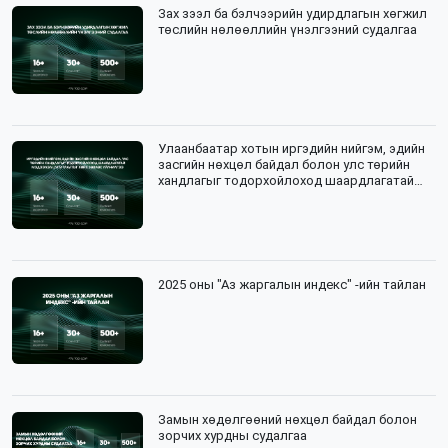
Зах зээл ба бэлчээрийн удирдлагын хөгжил
төслийн нөлөөллийн үнэлгээний судалгаа
Улаанбаатар хотын иргэдийн нийгэм, эдийн
засгийн нөхцөл байдал болон улс төрийн
хандлагыг тодорхойлоход шаардлагатай
мэдээлэл цуглуулалтын зөвлөх үйлчилгээ
2025 оны "Аз жаргалын индекс" -ийн тайлан
Замын хөдөлгөөний нөхцөл байдал болон
зорчих хурдны судалгаа