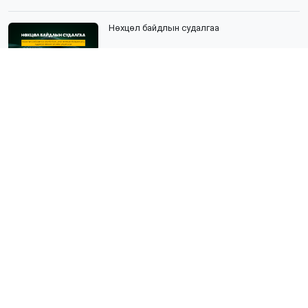
Нөхцөл байдлын судалгаа
Нийгмийн судалгаа гэж юу вэ?
Эрүүл мэндийн судалгаа
Агаарын бохирдол судалгаа