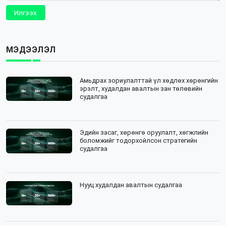
Илгээх
МЭДЭЭЛЭЛ
Амьдрах зориулалттай үл хөдлөх хөрөнгийн
эрэлт, худалдан авалтын зан төлөвийн
судалгаа
Эдийн засаг, хөрөнгө оруулалт, хөгжлийн
боломжийг тодорхойлсон стратегийн
судалгаа
Нууц худалдан авалтын судалгаа