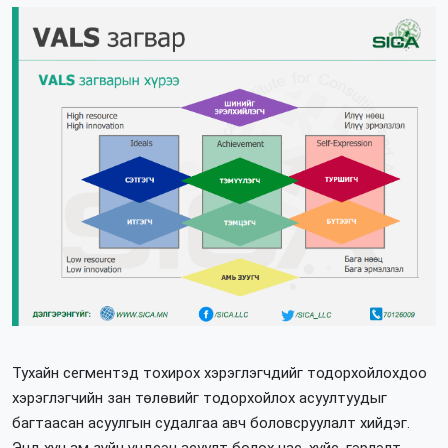
Тухайн сегментэд тохирох хэрэглэгчдийг тодорхойлохдоо
хэрэглэгчийн зан төлөвийг тодорхойлох асуултуудыг
багтаасан асуулгын судалгаа авч боловсруулалт хийдэг.