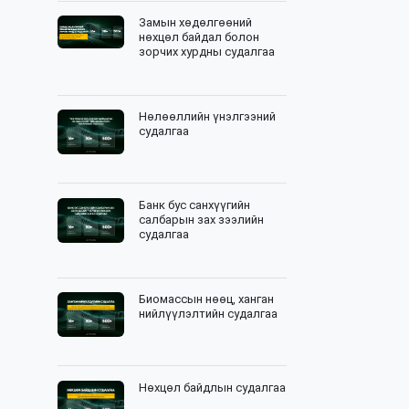
Замын хөдөлгөөний
нөхцөл байдал болон
зорчих хурдны судалгаа
Нөлөөллийн үнэлгээний
судалгаа
Банк бус санхүүгийн
салбарын зах зээлийн
судалгаа
Биомассын нөөц, ханган
нийлүүлэлтийн судалгаа
Нөхцөл байдлын судалгаа