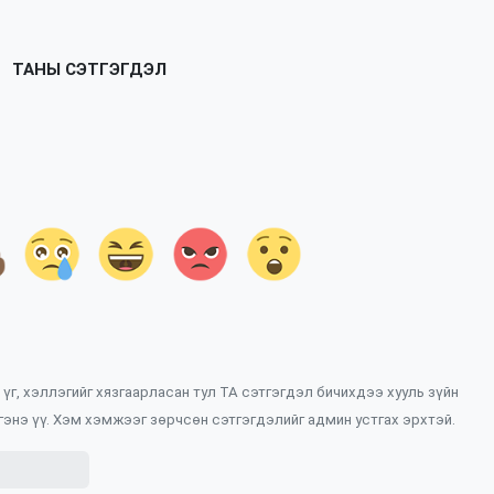
ТАНЫ СЭТГЭГДЭЛ
үг, хэллэгийг хязгаарласан тул ТА сэтгэгдэл бичихдээ хууль зүйн
энэ үү. Хэм хэмжээг зөрчсөн сэтгэгдэлийг админ устгах эрхтэй.