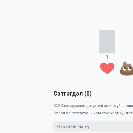
1
Сэтгэгдэл (0)
ХХЗХ-ны журмын дагуу зүй зохисгүй зарим 
болон ёс суртахууны хэм хэмжээг хүндэтг