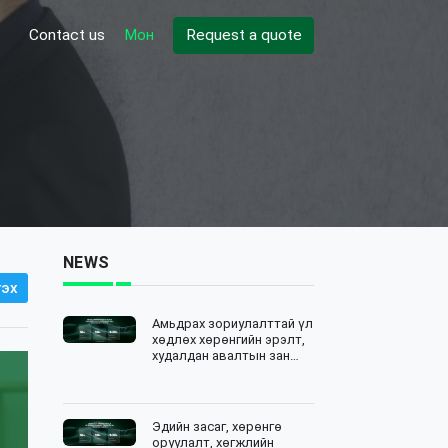
Contact us
Мон
Request a quote
NEWS
эх
Амьдрах зориулалттай үл
хөдлөх хөрөнгийн эрэлт,
худалдан авалтын зан
төлөвийн судалгаа
Эдийн засаг, хөрөнгө
оруулалт, хөгжлийн