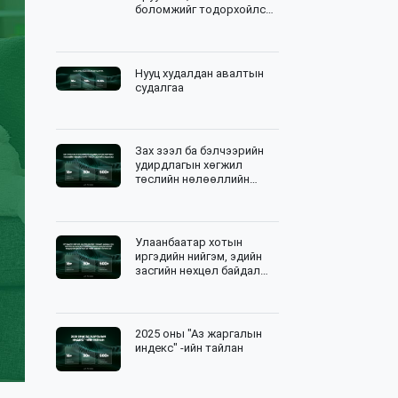
боломжийг тодорхойлсон
стратегийн судалгаа
Нууц худалдан авалтын
судалгаа
Зах зээл ба бэлчээрийн
удирдлагын хөгжил
төслийн нөлөөллийн
үнэлгээний судалгаа
Улаанбаатар хотын
иргэдийн нийгэм, эдийн
засгийн нөхцөл байдал
болон улс төрийн
хандлагыг
тодорхойлоход
шаардлагатай мэдээлэл
2025 оны "Аз жаргалын
цуглуулалтын зөвлөх
индекс" -ийн тайлан
үйлчилгээ