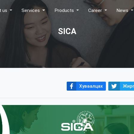
t us
Services
Products
Career
News
SICA
Хуваалцах
Жирг