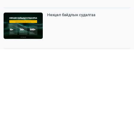
Нөхцөл байдлын судалгаа
Нийгмийн судалгаа гэж юу вэ?
Эрүүл мэндийн судалгаа