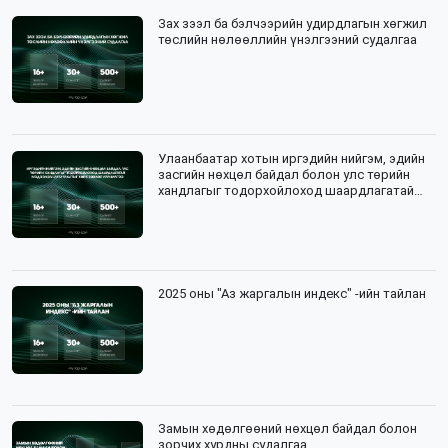
Зах зээл ба бэлчээрийн удирдлагын хөгжил
төслийн нөлөөллийн үнэлгээний судалгаа
Улаанбаатар хотын иргэдийн нийгэм, эдийн
засгийн нөхцөл байдал болон улс төрийн
хандлагыг тодорхойлоход шаардлагатай
мэдээлэл цуглуулалтын зөвлөх үйлчилгээ
2025 оны "Аз жаргалын индекс" -ийн тайлан
Замын хөдөлгөөний нөхцөл байдал болон
зорчих хурдны судалгаа