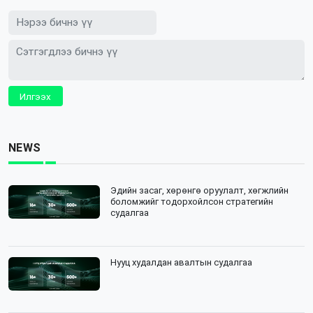
Илгээх
NEWS
Эдийн засаг, хөрөнгө оруулалт, хөгжлийн
боломжийг тодорхойлсон стратегийн
судалгаа
Нууц худалдан авалтын судалгаа