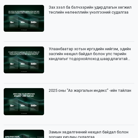
Зах зээл ба бэлчээрийн удирдлагын хөгжил
төслийн нөлөөллийн үнэлгээний судалгаа
Улаанбаатар хотын иргэдийн нийгэм, эдийн
засгийн нөхцөл байдал болон улс төрийн
хандлагыг тодорхойлоход шаардлагатай
мэдээлэл цуглуулалтын зөвлөх үйлчилгээ
2025 оны "Аз жаргалын индекс" -ийн тайлан
Замын хөдөлгөөний нөхцөл байдал болон
зорчих хурдны судалгаа