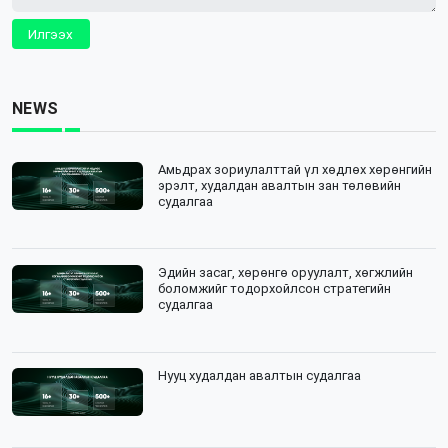
Илгээх
NEWS
Амьдрах зориулалттай үл хөдлөх хөрөнгийн
эрэлт, худалдан авалтын зан төлөвийн
судалгаа
Эдийн засаг, хөрөнгө оруулалт, хөгжлийн
боломжийг тодорхойлсон стратегийн
судалгаа
Нууц худалдан авалтын судалгаа