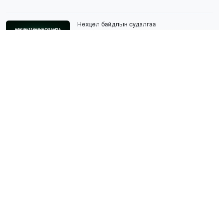
Нөхцөл байдлын судалгаа
Нийгмийн судалгаа гэж юу вэ?
Эрүүл мэндийн судалгаа