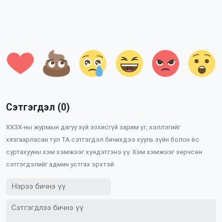
Сэтгэгдэл (0)
ХХЗХ-ны журмын дагуу зүй зохисгүй зарим үг, хэллэгийг
хязгаарласан тул ТА сэтгэгдэл бичихдээ хууль зүйн болон ёс
суртахууны хэм хэмжээг хүндэтгэнэ үү. Хэм хэмжээг зөрчсөн
сэтгэгдэлийг админ устгах эрхтэй.