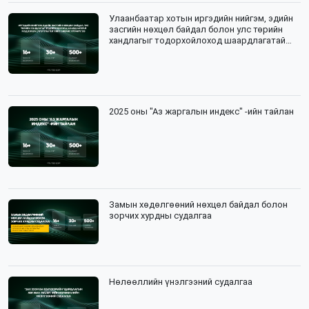
Улаанбаатар хотын иргэдийн нийгэм, эдийн
засгийн нөхцөл байдал болон улс төрийн
хандлагыг тодорхойлоход шаардлагатай
мэдээлэл цуглуулалтын зөвлөх үйлчилгээ
2025 оны "Аз жаргалын индекс" -ийн тайлан
Замын хөдөлгөөний нөхцөл байдал болон
зорчих хурдны судалгаа
Нөлөөллийн үнэлгээний судалгаа