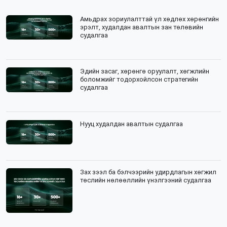
Амьдрах зориулалттай үл хөдлөх хөрөнгийн
эрэлт, худалдан авалтын зан төлөвийн
судалгаа
Эдийн засаг, хөрөнгө оруулалт, хөгжлийн
боломжийг тодорхойлсон стратегийн
судалгаа
Нууц худалдан авалтын судалгаа
Зах зээл ба бэлчээрийн удирдлагын хөгжил
төслийн нөлөөллийн үнэлгээний судалгаа