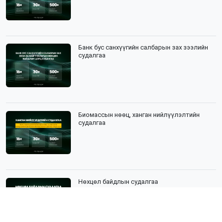
Банк бус санхүүгийн салбарын зах зээлийн
судалгаа
Биомассын нөөц, ханган нийлүүлэлтийн
судалгаа
Нөхцөл байдлын судалгаа