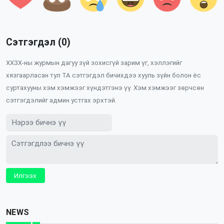
Сэтгэгдэл (0)
ХХЗХ-ны журмын дагуу зүй зохисгүй зарим үг, хэллэгийг
хязгаарласан тул ТА сэтгэгдэл бичихдээ хууль зүйн болон ёс
суртахууны хэм хэмжээг хүндэтгэнэ үү. Хэм хэмжээг зөрчсөн
сэтгэгдэлийг админ устгах эрхтэй.
Илгээх
NEWS